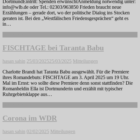
DortmundEintritt: Spenden erwünschtAnmeldung notwendig unter:
info@wlb.de oder Tel.: 02303/963850 Frieden braucht neue
Erzählungen – gerade dort, wo der politische Dialog ins Stocken
geraten ist. Bei den „Westfälischen Friedensgesprächen“ geht es
in…
Weiterlesen
FISCHTAGE bei Taranta Babu
hasan sahin
25/03/2025
25/03/2025
Mitteilungen
Charlotte Brandi hat Taranta Babu ausgewählt. Für die Premiere
ihres Romandebuts: FISCHTAGE am 3. April 2025 um 19 Uhr.
Mal im Ernst: wo sollte diese Premiere denn sonst stattfinden? Die
Romanheldin Ella ist Dortmunderin und erzählt mit typischer
Ruhrgebietsklappe aus…
Weiterlesen
Corona im WDR
hasan sahin
02/02/2025
Mitteilungen