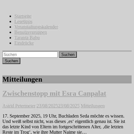
Zum
Inhalt
springen
Startseite
Lesetipps
Veranstaltungskalender
Benutzergruppen
Taranta Babu
Eindrücke
Suchen
Mitteilungen
Zwischenstopp mit Esra Canpalat
Astrid Petermeier
23/08/2025
23/08/2025
Mitteilungen
17. September 2025, 19 Uhr, Buchladen Seda möchte es wissen.
Und weiß selbst nicht, was dieses ‚es‘ eigentlich genau ist. Sie ist
das letzte Kind von Eltern im fortgeschrittenen Alter, ‚die letzten
Reste im Trog‘, wie ihre Mutter Naime sie…