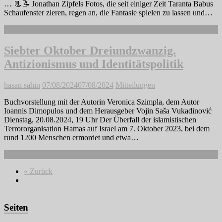
… 📃📝 Jonathan Zipfels Fotos, die seit einiger Zeit Taranta Babus
Schaufenster zieren, regen an, die Fantasie spielen zu lassen und…
Weiterlesen
Siebter Oktober Dreiundzwanzig.
Antizionismus und Identitätspolitik
hasan sahin
07/08/2024
07/08/2024
Mitteilungen
Buchvorstellung mit der Autorin Veronica Szimpla, dem Autor
Ioannis Dimopulos und dem Herausgeber Vojin Saša Vukadinović
Dienstag, 20.08.2024, 19 Uhr Der Überfall der islamistischen
Terrororganisation Hamas auf Israel am 7. Oktober 2023, bei dem
rund 1200 Menschen ermordet und etwa…
Weiterlesen
« Zurück
Seiten