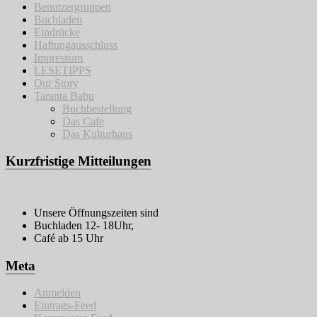
Benutzergruppen
Buchladen
Eindrücke
Haftungausschluss
Impressum
LESETIPPS
Our Story
Taranta Babu
Buchbestellung
Das Cafe
Das Kulturhaus
Kurzfristige Mitteilungen
Unsere Öffnungszeiten sind
Buchladen 12- 18Uhr,
Café ab 15 Uhr
Meta
Anmelden
Eintrags-Feed