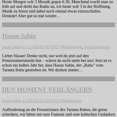
Heute Morgen wdr 3 Mosaik gegen 6.30. Manchmal wacht man zu
früh auf und dreht das Radio an, ich heute wdr 3 in der Hoffnung,
Musik zu hören und dabei noch einmal etwas einzuschlafen.
Denkste! Aber gut so mal wieder…
Weiterlesen
Hasan Sahin
hasan sahin
01/12/2024
21/07/2025
Mitteilungen
,
Veranstaltungen
Lieber Hasan! Denke nicht, nur weil du jetzt auf den
Prinzessinneninseln bist – wärest du nicht mehr bei uns! Jetzt ist es
schon ein halbes Jahr her, dass Hasan Sahin, der „Baba” vom
Taranta Babu gestorben ist. Wir denken immer…
Weiterlesen
DEN MOMENT VERLÄNGERN
hasan sahin
21/10/2024
21/10/2024
Mitteilungen
Aufforderung an die Freund:innen des Taranta Babus, die gerne
schreiben, wir bitten um eure Fantasie und eure kritischen Gedanken