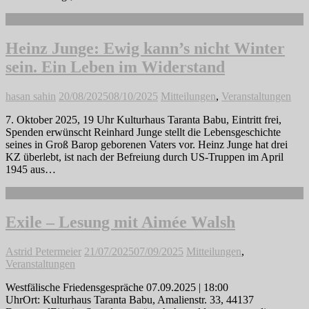
Weiterlesen
Heinz Junge: Ewig kann’s nicht Winter
sein. Ein Leben im Widerstand
hasan sahin
20/08/2025
08/10/2025
Mitteilungen
,
Veranstaltungen
7. Oktober 2025, 19 Uhr Kulturhaus Taranta Babu, Eintritt frei,
Spenden erwünscht Reinhard Junge stellt die Lebensgeschichte
seines in Groß Barop geborenen Vaters vor. Heinz Junge hat drei
KZ überlebt, ist nach der Befreiung durch US-Truppen im April
1945 aus…
Weiterlesen
Exile – Lesung mit Aimée Walsh
Astrid Petermeier
21/07/2025
07/09/2025
Mitteilungen
,
Veranstaltungen
Westfälische Friedensgespräche 07.09.2025 | 18:00
UhrOrt: Kulturhaus Taranta Babu, Amalienstr. 33, 44137