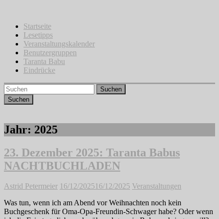
Zum
Inhalt
springen
Startseite
Lesetipps
Veranstaltungskalender
Benutzergruppen
Taranta Babu
Eindrücke
Suchen
Jahr:
2025
23. Dezember 2025: Taranta Babus
NACHTBUCHLADEN
Astrid Petermeier
16/12/2025
16/12/2025
Veranstaltungen
Was tun, wenn ich am Abend vor Weihnachten noch kein
Buchgeschenk für Oma-Opa-Freundin-Schwager habe? Oder wenn