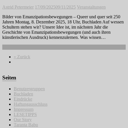
Astrid Petermeier
17/09/2025
09/11/2025
Veranstaltungen
Bilder von Emanzipationsbewegungen – Queer und quer seit 250
Jahren Montag, 8. Dezember 2025, 18 Uhr, Buchladen Auf wessen
Schultern stehen wir? Unsere Idee ist, im nächsten Jahr die
Geschichte von Emanzipationsbewegungen (und auch ihren
künstlerischen Ausdruck) kennenzulernen. Was wissen…
Weiterlesen
« Zurück
Seiten
Benutzergruppen
Buchladen
Eindrücke
Haftungausschluss
Impressum
LESETIPPS
Our Story
Taranta Babu