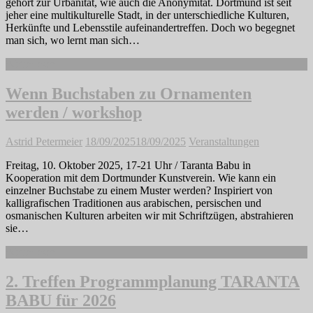
gehört zur Urbanität, wie auch die Anonymität. Dortmund ist seit
jeher eine multikulturelle Stadt, in der unterschiedliche Kulturen,
Herkünfte und Lebensstile aufeinandertreffen. Doch wo begegnet
man sich, wo lernt man sich…
Weiterlesen
Wenn Buchstaben zu Ornamenten
werden / workshop
Astrid Petermeier
18/09/2025
18/09/2025
Veranstaltungen
Freitag, 10. Oktober 2025, 17-21 Uhr / Taranta Babu in
Kooperation mit dem Dortmunder Kunstverein. Wie kann ein
einzelner Buchstabe zu einem Muster werden? Inspiriert von
kalligrafischen Traditionen aus arabischen, persischen und
osmanischen Kulturen arbeiten wir mit Schriftzügen, abstrahieren
sie…
Weiterlesen
2. Treffen Programmplanung TARANTA
BABU für 2026