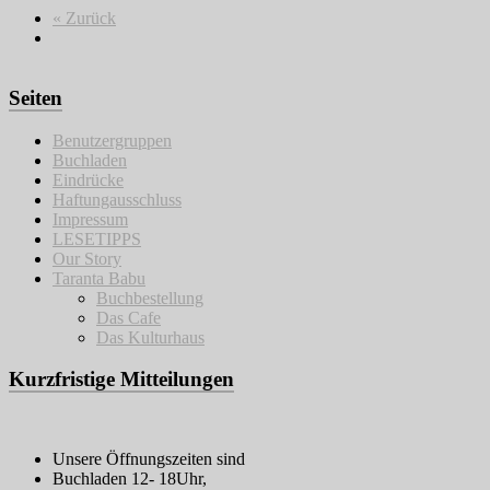
« Zurück
Seiten
Benutzergruppen
Buchladen
Eindrücke
Haftungausschluss
Impressum
LESETIPPS
Our Story
Taranta Babu
Buchbestellung
Das Cafe
Das Kulturhaus
Kurzfristige Mitteilungen
Unsere Öffnungszeiten sind
Buchladen 12- 18Uhr,