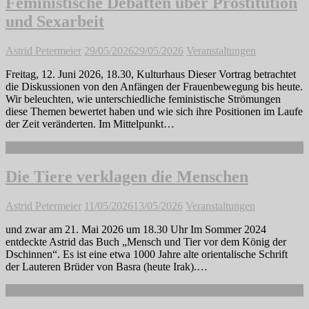
Feministische Debatten über Prostitution
und Sexarbeit
Astrid Petermeier
29/05/2026
29/05/2026
Veranstaltungen
Freitag, 12. Juni 2026, 18.30, Kulturhaus Dieser Vortrag betrachtet
die Diskussionen von den Anfängen der Frauenbewegung bis heute.
Wir beleuchten, wie unterschiedliche feministische Strömungen
diese Themen bewertet haben und wie sich ihre Positionen im Laufe
der Zeit veränderten. Im Mittelpunkt…
Weiterlesen
Die Tiere verklagen die Menschen
Astrid Petermeier
11/05/2026
13/05/2026
Veranstaltungen
und zwar am 21. Mai 2026 um 18.30 Uhr Im Sommer 2024
entdeckte Astrid das Buch „Mensch und Tier vor dem König der
Dschinnen“. Es ist eine etwa 1000 Jahre alte orientalische Schrift
der Lauteren Brüder von Basra (heute Irak).…
Weiterlesen