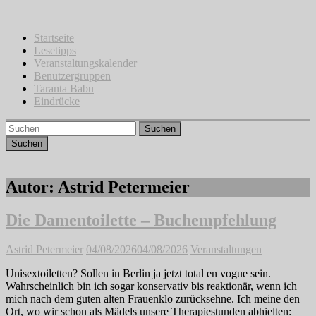
Zum
Inhalt
springen
Startseite
Lesetipps
Veranstaltungskalender
Benutzergruppen
Taranta Babu
Eindrücke
Suchen
Autor:
Astrid Petermeier
Die Damentoilette – Buchempfehlung
Astrid Petermeier
04/08/2026
04/08/2026
Veranstaltungen
Unisextoiletten? Sollen in Berlin ja jetzt total en vogue sein.
Wahrscheinlich bin ich sogar konservativ bis reaktionär, wenn ich
mich nach dem guten alten Frauenklo zurücksehne. Ich meine den
Ort, wo wir schon als Mädels unsere Therapiestunden abhielten: