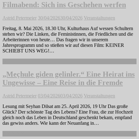
Filmabend: Sich ins Geschehen werfen
Astrid Petermeier
30/04/2026
30/04/2026
Veranstaltungen
Freitag, 8. Mai 2026, 18.30 Uhr, Kulturhaus Auf wessen Schultern
stehen wir? Die Linken, die Feministinnen, die Friedlichen und die
Arbeiterinnen von heute… Das fragen wir in unserem
Jahresprogramm und so stießen wir auf diesen Film: KEINER
SCHIEBT UNS WEG!…
Weiterlesen
„Meçhule giden gelinler.“ Eine Heirat ins
Ungewisse – Eine Reise in die Fremde
Astrid Petermeier
03/04/2026
03/04/2026
Veranstaltungen
Lesung mit Seyhan Dilsat am 25. April 2026, 19 Uhr Das große
Glück? Der schönste Tag des Lebens? Eine Frau, die zur Hochzeit
gleich noch das Leben in Deutschland geschenkt bekam, empfand
das gewiss anders. Wie kann der Neuanfang in…
Weiterlesen