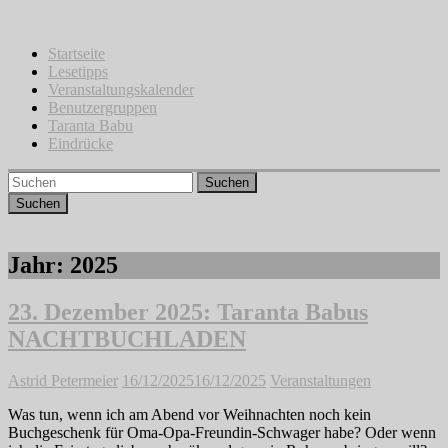
Zum
Inhalt
springen
Startseite
Lesetipps
Veranstaltungskalender
Benutzergruppen
Taranta Babu
Eindrücke
Suchen
Jahr:
2025
23. Dezember 2025: Taranta Babus
NACHTBUCHLADEN
Astrid Petermeier
16/12/2025
16/12/2025
Veranstaltungen
Was tun, wenn ich am Abend vor Weihnachten noch kein
Buchgeschenk für Oma-Opa-Freundin-Schwager habe? Oder wenn