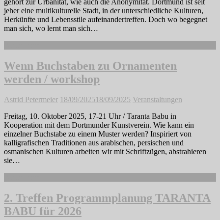
gehört zur Urbanität, wie auch die Anonymität. Dortmund ist seit
jeher eine multikulturelle Stadt, in der unterschiedliche Kulturen,
Herkünfte und Lebensstile aufeinandertreffen. Doch wo begegnet
man sich, wo lernt man sich…
Weiterlesen
Wenn Buchstaben zu Ornamenten
werden / workshop
Astrid Petermeier
18/09/2025
18/09/2025
Veranstaltungen
Freitag, 10. Oktober 2025, 17-21 Uhr / Taranta Babu in
Kooperation mit dem Dortmunder Kunstverein. Wie kann ein
einzelner Buchstabe zu einem Muster werden? Inspiriert von
kalligrafischen Traditionen aus arabischen, persischen und
osmanischen Kulturen arbeiten wir mit Schriftzügen, abstrahieren
sie…
Weiterlesen
2. Treffen Programmplanung TARANTA
BABU für 2026