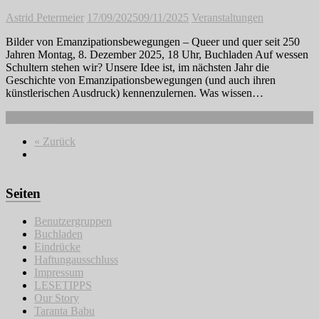
Astrid Petermeier
17/09/2025
09/11/2025
Veranstaltungen
Bilder von Emanzipationsbewegungen – Queer und quer seit 250
Jahren Montag, 8. Dezember 2025, 18 Uhr, Buchladen Auf wessen
Schultern stehen wir? Unsere Idee ist, im nächsten Jahr die
Geschichte von Emanzipationsbewegungen (und auch ihren
künstlerischen Ausdruck) kennenzulernen. Was wissen…
Weiterlesen
« Zurück
Seiten
Benutzergruppen
Buchladen
Eindrücke
Haftungausschluss
Impressum
LESETIPPS
Our Story
Taranta Babu