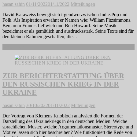
hasan sahin
01/11/2022
01/11/2022
Mitteilungen
David Karaweiss bewegt sich irgendwo zwischen Indie-Pop und
Folk. Als Inspiration erwähnt er Namen wie: William Fitzsimmons,
Benjamin Francis Leftwich und Ben Howard. Seine Musik
bezeichnet er als gemütlich und ausdrucksstark. Seine Texte sind für
den kleinen Rahmen geschaffen, die…
Weiterlesen
ZUR BERICHTERSTATTUNG ÜBER
DEN RUSSISCHEN KRIEG IN DER
UKRAINE
hasan sahin
30/10/2022
01/11/2022
Mitteilungen
Der Vortrag von Klemens Knobloch analysiert die Formen der
Darstellung des Ukrainekriegs in den deutschen Medien. Welche
sprachlichen Muster, welche Argumentationsmuster, Stereotype und
Motive lassen sich hier beschreiben? Wie funktioniert die Rede von