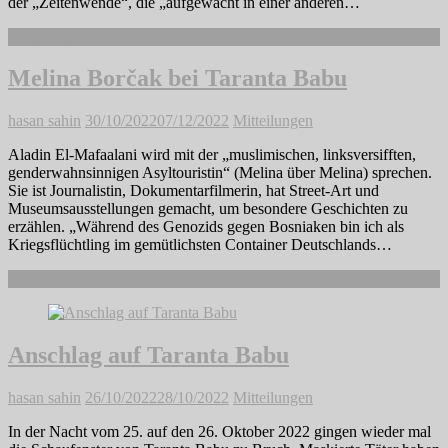
der „Zeitenwende“, die „aufgewacht in einer anderen…
Weiterlesen
Melina Borčak bei Taranta Babu
hasan sahin
30/10/2022
07/12/2022
Mitteilungen
Aladin El-Mafaalani wird mit der „muslimischen, linksversifften,
genderwahnsinnigen Asyltouristin“ (Melina über Melina) sprechen.
Sie ist Journalistin, Dokumentarfilmerin, hat Street-Art und
Museumsausstellungen gemacht, um besondere Geschichten zu
erzählen. „Während des Genozids gegen Bosniaken bin ich als
Kriegsflüchtling im gemütlichsten Container Deutschlands…
Weiterlesen
Anschlag auf Taranta Babu
hasan sahin
26/10/2022
28/10/2022
Mitteilungen
In der Nacht vom 25. auf den 26. Oktober 2022 gingen wieder mal