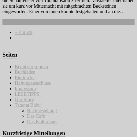
die Schaufenster von Taranta Babu zu Bruch. Maskierte Täter haben
sie um kurz vor Mitternacht mit mitgebrachten Backsteinen
eingeworfen. Einer von ihnen konnte festgehalten und an die…
Weiterlesen
« Zurück
Seiten
Benutzergruppen
Buchladen
Eindrücke
Haftungausschluss
Impressum
LESETIPPS
Our Story
Taranta Babu
Buchbestellung
Das Cafe
Das Kulturhaus
Kurzfristige Mitteilungen