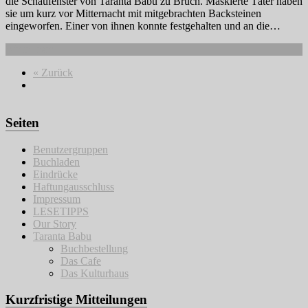
die Schaufenster von Taranta Babu zu Bruch. Maskierte Täter haben
sie um kurz vor Mitternacht mit mitgebrachten Backsteinen
eingeworfen. Einer von ihnen konnte festgehalten und an die…
Weiterlesen
« Zurück
Seiten
Benutzergruppen
Buchladen
Eindrücke
Haftungausschluss
Impressum
LESETIPPS
Our Story
Taranta Babu
Buchbestellung
Das Cafe
Das Kulturhaus
Kurzfristige Mitteilungen