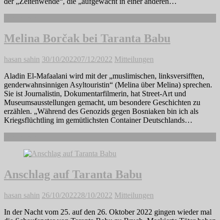
der „Zeitenwende“, die „aufgewacht in einer anderen…
Weiterlesen
Melina Borčak bei Taranta Babu
hasan sahin
30/10/2022
07/12/2022
Mitteilungen
Aladin El-Mafaalani wird mit der „muslimischen, linksversifften,
genderwahnsinnigen Asyltouristin“ (Melina über Melina) sprechen.
Sie ist Journalistin, Dokumentarfilmerin, hat Street-Art und
Museumsausstellungen gemacht, um besondere Geschichten zu
erzählen. „Während des Genozids gegen Bosniaken bin ich als
Kriegsflüchtling im gemütlichsten Container Deutschlands…
Weiterlesen
Anschlag auf Taranta Babu
hasan sahin
26/10/2022
28/10/2022
Mitteilungen
In der Nacht vom 25. auf den 26. Oktober 2022 gingen wieder mal