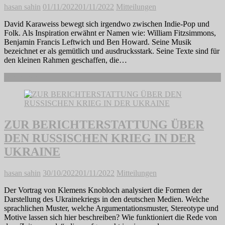
hasan sahin
01/11/2022
01/11/2022
Mitteilungen
David Karaweiss bewegt sich irgendwo zwischen Indie-Pop und
Folk. Als Inspiration erwähnt er Namen wie: William Fitzsimmons,
Benjamin Francis Leftwich und Ben Howard. Seine Musik
bezeichnet er als gemütlich und ausdrucksstark. Seine Texte sind für
den kleinen Rahmen geschaffen, die…
Weiterlesen
ZUR BERICHTERSTATTUNG ÜBER
DEN RUSSISCHEN KRIEG IN DER
UKRAINE
hasan sahin
30/10/2022
01/11/2022
Mitteilungen
Der Vortrag von Klemens Knobloch analysiert die Formen der
Darstellung des Ukrainekriegs in den deutschen Medien. Welche
sprachlichen Muster, welche Argumentationsmuster, Stereotype und
Motive lassen sich hier beschreiben? Wie funktioniert die Rede von