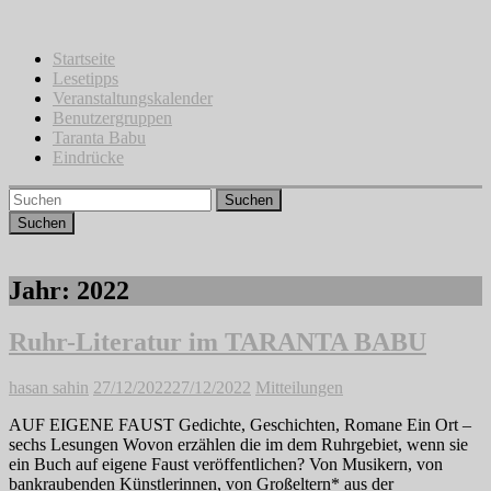
Zum
Inhalt
springen
Startseite
Lesetipps
Veranstaltungskalender
Benutzergruppen
Taranta Babu
Eindrücke
Suchen
Jahr:
2022
Ruhr-Literatur im TARANTA BABU
hasan sahin
27/12/2022
27/12/2022
Mitteilungen
AUF EIGENE FAUST Gedichte, Geschichten, Romane Ein Ort –
sechs Lesungen Wovon erzählen die im dem Ruhrgebiet, wenn sie
ein Buch auf eigene Faust veröffentlichen? Von Musikern, von
bankraubenden Künstlerinnen, von Großeltern* aus der