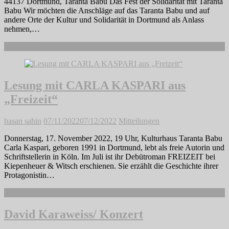
44137 Dortmund, Taranta Babu Das Fest der Solidarität mit Taranta
Babu Wir möchten die Anschläge auf das Taranta Babu und auf
andere Orte der Kultur und Solidarität in Dortmund als Anlass
nehmen,…
Weiterlesen
Lesung mit CARLA KASPARI aus
„Freizeit“
hasan sahin
07/11/2022
07/12/2022
Mitteilungen
Donnerstag, 17. November 2022, 19 Uhr, Kulturhaus Taranta Babu
Carla Kaspari, geboren 1991 in Dortmund, lebt als freie Autorin und
Schriftstellerin in Köln. Im Juli ist ihr Debütroman FREIZEIT bei
Kiepenheuer & Witsch erschienen. Sie erzählt die Geschichte ihrer
Protagonistin…
Weiterlesen
David Karaweiss/ Konzert