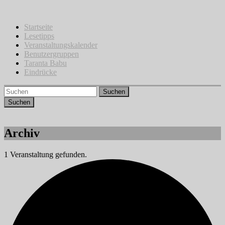
Zum
Inhalt
springen
Startseite
Lesetipps
Veranstaltungskalender
Benutzergruppen
Taranta Babu
Eindrücke
Suchen
Archiv
1 Veranstaltung gefunden.