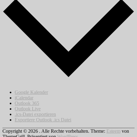
Google Kalender
iCalendar
Outlook 365
Outlook Live
.ics-Datei exportieren
Exportiere Outlook .ics Datei
Copyright © 2026
. Alle Rechte vorbehalten. Theme:
Esteem
von
ThemeGrill. Präsentiert von
WordPress
.