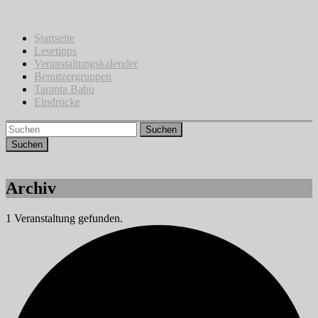
Zum
Inhalt
springen
Startseite
Lesetipps
Veranstaltungskalender
Benutzergruppen
Taranta Babu
Eindrücke
Suchen
Archiv
1 Veranstaltung gefunden.