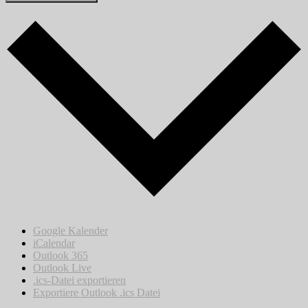
Google Kalender
iCalendar
Outlook 365
Outlook Live
.ics-Datei exportieren
Exportiere Outlook .ics Datei