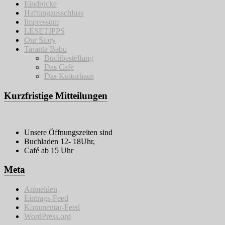
Eindrücke
Haftungausschluss
Impressum
LESETIPPS
Our Story
Taranta Babu
Buchbestellung
Das Cafe
Das Kulturhaus
Kurzfristige Mitteilungen
Unsere Öffnungszeiten sind
Buchladen 12- 18Uhr,
Café ab 15 Uhr
Meta
Anmelden
Eintrags-Feed
Kommentar-Feed
WordPress.org