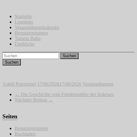
Zum
Inhalt
springen
Startseite
Lesetipps
Veranstaltungskalender
Benutzergruppen
Taranta Babu
Eindrücke
Suchen
Astrid Petermeier
17/06/2026
17/06/2026
Veranstaltungen
←
Die Geschichte vom Friedensstifter der Irokesen
Nächster Beitrag
→
Seiten
Benutzergruppen
Buchladen