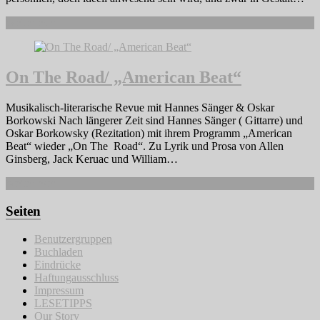
Weiterlesen
On The Road/ „American Beat“
Musikalisch-literarische Revue mit Hannes Sänger & Oskar
Borkowski Nach längerer Zeit sind Hannes Sänger ( Gittarre) und
Oskar Borkowsky (Rezitation) mit ihrem Programm „American
Beat“ wieder „On The Road“. Zu Lyrik und Prosa von Allen
Ginsberg, Jack Keruac und William…
Weiterlesen
Seiten
Benutzergruppen
Buchladen
Eindrücke
Haftungausschluss
Impressum
LESETIPPS
Our Story