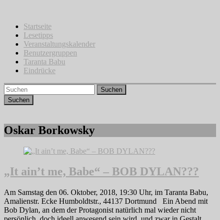
Zum
Inhalt
springen
Startseite
Lesetipps
Veranstaltungskalender
Benutzergruppen
Taranta Babu
Eindrücke
Suchen
Oskar Borkowsky
„It ain’t me, Babe“ – BOB DYLAN???
Am Samstag den 06. Oktober, 2018, 19:30 Uhr, im Taranta Babu,
Amalienstr. Ecke Humboldtstr., 44137 Dortmund Ein Abend mit
Bob Dylan, an dem der Protagonist natürlich mal wieder nicht
persönlich, doch ideell anwesend sein wird, und zwar in Gestalt…