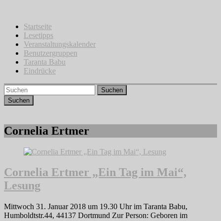
Zum
Inhalt
springen
Startseite
Lesetipps
Veranstaltungskalender
Benutzergruppen
Taranta Babu
Eindrücke
Suchen
Cornelia Ertmer
Cornelia Ertmer „Ein Tag im Mai“,
Lesung
Mittwoch 31. Januar 2018 um 19.30 Uhr im Taranta Babu,
Humboldtstr.44, 44137 Dortmund Zur Person: Geboren im