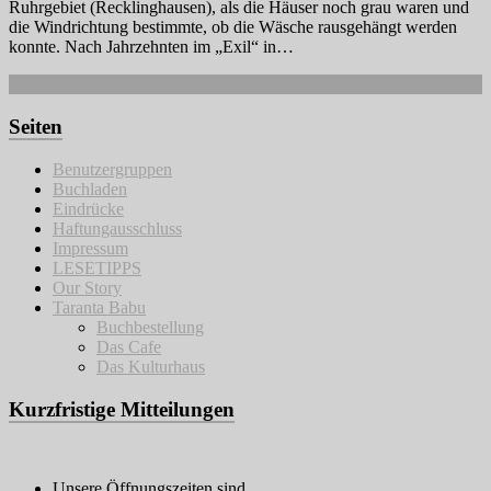
Ruhrgebiet (Recklinghausen), als die Häuser noch grau waren und
die Windrichtung bestimmte, ob die Wäsche rausgehängt werden
konnte. Nach Jahrzehnten im „Exil“ in…
Weiterlesen
Seiten
Benutzergruppen
Buchladen
Eindrücke
Haftungausschluss
Impressum
LESETIPPS
Our Story
Taranta Babu
Buchbestellung
Das Cafe
Das Kulturhaus
Kurzfristige Mitteilungen
Unsere Öffnungszeiten sind