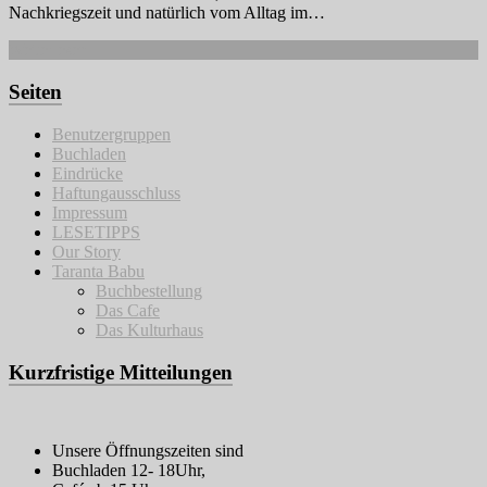
Nachkriegszeit und natürlich vom Alltag im…
Weiterlesen
Seiten
Benutzergruppen
Buchladen
Eindrücke
Haftungausschluss
Impressum
LESETIPPS
Our Story
Taranta Babu
Buchbestellung
Das Cafe
Das Kulturhaus
Kurzfristige Mitteilungen
Unsere Öffnungszeiten sind
Buchladen 12- 18Uhr,