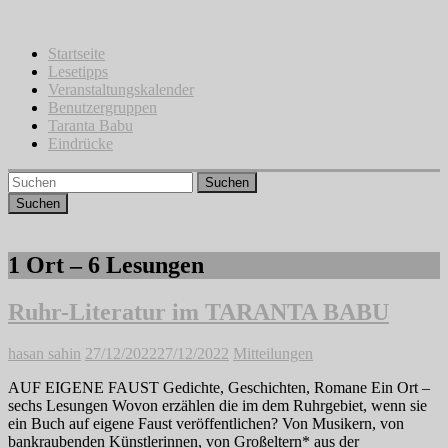
Zum
Inhalt
springen
Startseite
Lesetipps
Veranstaltungskalender
Benutzergruppen
Taranta Babu
Eindrücke
Suchen
1 Ort – 6 Lesungen
Ruhr-Literatur im TARANTA BABU
hasan sahin
27/12/2022
27/12/2022
Mitteilungen
AUF EIGENE FAUST Gedichte, Geschichten, Romane Ein Ort –
sechs Lesungen Wovon erzählen die im dem Ruhrgebiet, wenn sie
ein Buch auf eigene Faust veröffentlichen? Von Musikern, von
bankraubenden Künstlerinnen, von Großeltern* aus der