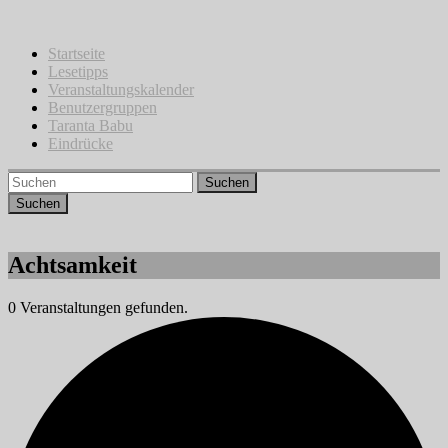
Zum
Inhalt
springen
Startseite
Lesetipps
Veranstaltungskalender
Benutzergruppen
Taranta Babu
Eindrücke
Suchen
Achtsamkeit
0 Veranstaltungen gefunden.