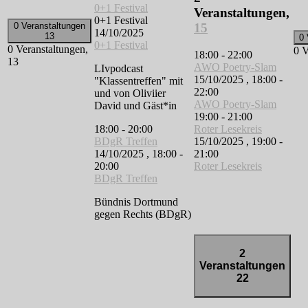
0+1 Festival
Veranstaltungen,
0+1 Festival
15
0 Veranstaltungen
14/10/2025
13
0 
0+1 Festival
0 Veranstaltungen,
0 V
18:00
-
22:00
13
AWO Poetry-Slam
LIvpodcast
15/10/2025 , 18:00
-
"Klassentreffen" mit
22:00
und von Oliviier
AWO Poetry-Slam
David und Gäst*in
19:00
-
21:00
18:00
-
20:00
Roter Lesekreis
BDgR Treffen
15/10/2025 , 19:00
-
14/10/2025 , 18:00
-
21:00
20:00
Roter Lesekreis
BDgR Treffen
Bündnis Dortmund
gegen Rechts (BDgR)
2
Veranstaltungen
22