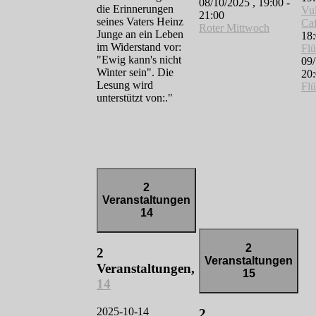
08/10/2025 , 19:00
-
die Erinnerungen
Vu
21:00
seines Vaters Heinz
Ca
Roter Mittwoch
Junge an ein Leben
18
im Widerstand vor:
Flü
"Ewig kann's nicht
09/
Winter sein". Die
20
Lesung wird
Flü
unterstützt von:."
2
Veranstaltungen
14
2
2
Veranstaltungen
Veranstaltungen,
15
14
2025-10-14
2