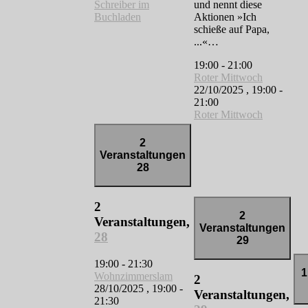
Schreiber im
und nennt diese
Buchladen
Aktionen »Ich
schieße auf Papa,
...«…
19:00
-
21:00
Roter Mittwoch
22/10/2025 , 19:00
-
21:00
Roter Mittwoch
2
Veranstaltungen
28
2
2
Veranstaltungen,
Veranstaltungen
28
29
19:00
-
21:30
1
Wohnzimmerslam
2
28/10/2025 , 19:00
-
Veranstaltungen,
21:30