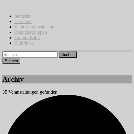
Zum
Inhalt
springen
Startseite
Lesetipps
Veranstaltungskalender
Benutzergruppen
Taranta Babu
Eindrücke
Suchen
Archiv
35 Veranstaltungen gefunden.