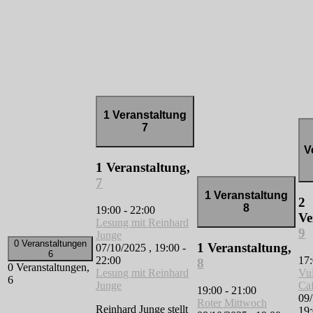
1 Veranstaltung
7
V
1 Veranstaltung,
7
1 Veranstaltung
2
8
19:00
-
22:00
Ve
Lesung mit Reinhard
9
Junge
0 Veranstaltungen
1 Veranstaltung,
07/10/2025 , 19:00
-
6
22:00
17
8
0 Veranstaltungen,
Lesung mit Reinhard
Vu
6
Junge
Ca
19:00
-
21:00
09/
Roter Mittwoch
Reinhard Junge stellt
19