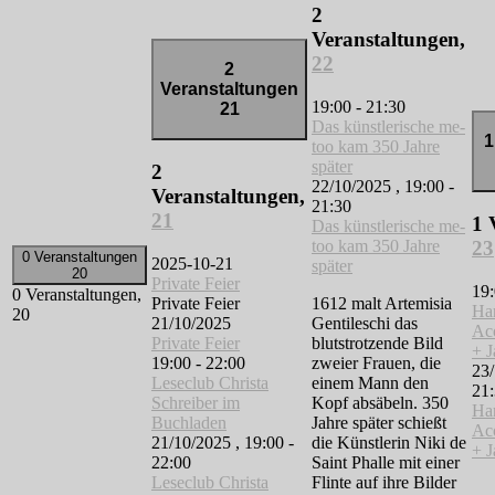
2
Veranstaltungen,
22
2
Veranstaltungen
19:00
-
21:30
21
Das künstlerische me-
1
too kam 350 Jahre
später
2
22/10/2025 , 19:00
-
Veranstaltungen,
21:30
21
1 
Das künstlerische me-
too kam 350 Jahre
23
0 Veranstaltungen
2025-10-21
später
20
Private Feier
19
0 Veranstaltungen,
Private Feier
1612 malt Artemisia
Ha
20
21/10/2025
Gentileschi das
Aco
Private Feier
blutstrotzende Bild
+ J
19:00
-
22:00
zweier Frauen, die
23/
Leseclub Christa
einem Mann den
21
Schreiber im
Kopf absäbeln. 350
Ha
Buchladen
Jahre später schießt
Aco
21/10/2025 , 19:00
-
die Künstlerin Niki de
+ J
22:00
Saint Phalle mit einer
Leseclub Christa
Flinte auf ihre Bilder