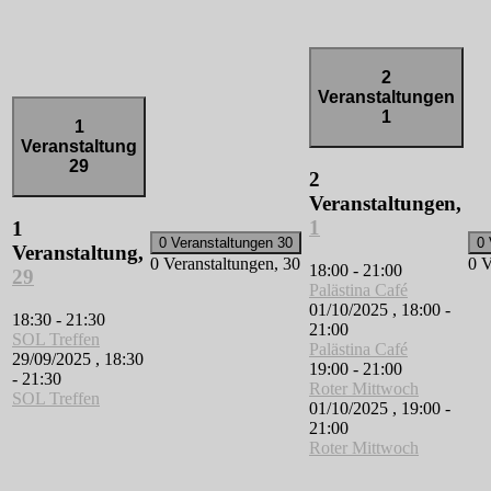
2
Veranstaltungen
1
1
Veranstaltung
29
2
Veranstaltungen,
1
1
0 Veranstaltungen
30
0 
Veranstaltung,
0 Veranstaltungen,
30
0 V
18:00
-
21:00
29
Palästina Café
01/10/2025 , 18:00
-
18:30
-
21:30
21:00
SOL Treffen
Palästina Café
29/09/2025 , 18:30
19:00
-
21:00
-
21:30
Roter Mittwoch
SOL Treffen
01/10/2025 , 19:00
-
21:00
Roter Mittwoch