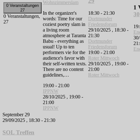
29
Wohnzimmerslam
0 Veranstaltungen
1 
27
In the organizer's
18:30
-
21:30
30
0 Veranstaltungen,
words: Time for our
Dortmunder
27
coziest poetry slam in
Friedensforum
19
a living room
29/10/2025 , 18:30
-
En
atmosphere at Taranta
21:30
30/
Babu - everything as
Dortmunder
21
usual! Up to ten
Friedensforum
En
performers vie for the
19:00
-
21:00
audience's favor with
Roter Mittwoch
their self-written texts.
29/10/2025 , 19:00
-
There are no content
21:00
guidelines,…
Roter Mittwoch
19:00
-
21:00
IPPNW
28/10/2025 , 19:00
-
21:00
IPPNW
September 29
29/09/2025 , 18:30
-
21:30
SOL Treffen