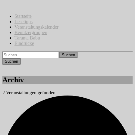
Zum
Inhalt
springen
Startseite
Lesetipps
Veranstaltungskalender
Benutzergruppen
Taranta Babu
Eindrücke
Suchen
Archiv
2 Veranstaltungen gefunden.