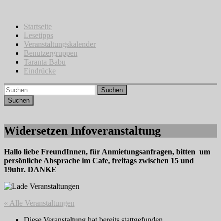
Zum
Inhalt
springen
Startseite
Lesetipps
Veranstaltungskalender
Benutzergruppen
Taranta Babu
Eindrücke
Suchen
Widersetzen Infoveranstaltung
Hallo liebe FreundInnen, für Anmietungsanfragen, bitten um
persönliche Absprache im Cafe, freitags zwischen 15 und
19uhr. DANKE
« Alle Veranstaltungen
Diese Veranstaltung hat bereits stattgefunden.