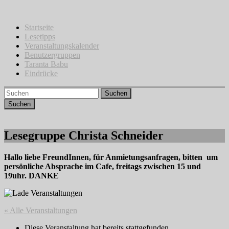
Zum
Inhalt
springen
Startseite
Lesetipps
Veranstaltungskalender
Benutzergruppen
Taranta Babu
Eindrücke
Suchen
Lesegruppe Christa Schneider
Hallo liebe FreundInnen, für Anmietungsanfragen, bitten um
persönliche Absprache im Cafe, freitags zwischen 15 und
19uhr. DANKE
« Alle Veranstaltungen
Diese Veranstaltung hat bereits stattgefunden.