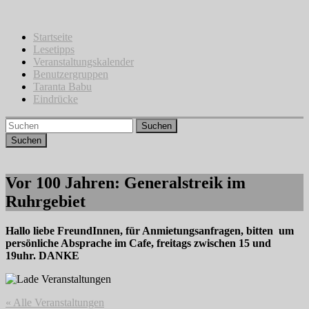
Zum
Inhalt
springen
Startseite
Lesetipps
Veranstaltungskalender
Benutzergruppen
Taranta Babu
Eindrücke
Suchen
Vor 100 Jahren: Generalstreik im
Ruhrgebiet
Hallo liebe FreundInnen, für Anmietungsanfragen, bitten um
persönliche Absprache im Cafe, freitags zwischen 15 und
19uhr. DANKE
« Alle Veranstaltungen