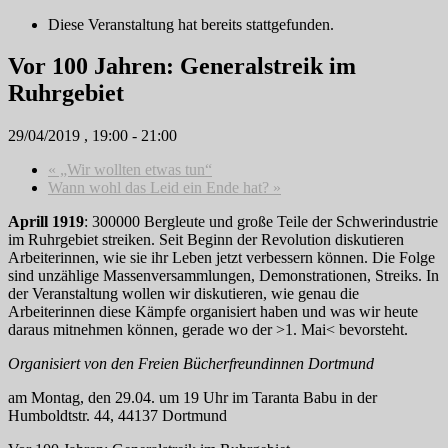
Diese Veranstaltung hat bereits stattgefunden.
Vor 100 Jahren: Generalstreik im
Ruhrgebiet
29/04/2019 , 19:00
-
21:00
«
„Wir wollten etwas tun“
Wann wohl das Leid ein Ende hat?
»
Aprill 1919
: 300000 Bergleute und große Teile der Schwerindustrie
im Ruhrgebiet streiken. Seit Beginn der Revolution diskutieren
Arbeiterinnen, wie sie ihr Leben jetzt verbessern können. Die Folge
sind unzählige Massenversammlungen, Demonstrationen, Streiks. In
der Veranstaltung wollen wir diskutieren, wie genau die
Arbeiterinnen diese Kämpfe organisiert haben und was wir heute
daraus mitnehmen können, gerade wo der >1. Mai< bevorsteht.
Organisiert von den Freien Bücherfreundinnen Dortmund
am Montag, den 29.04. um 19 Uhr im Taranta Babu in der
Humboldtstr. 44, 44137 Dortmund