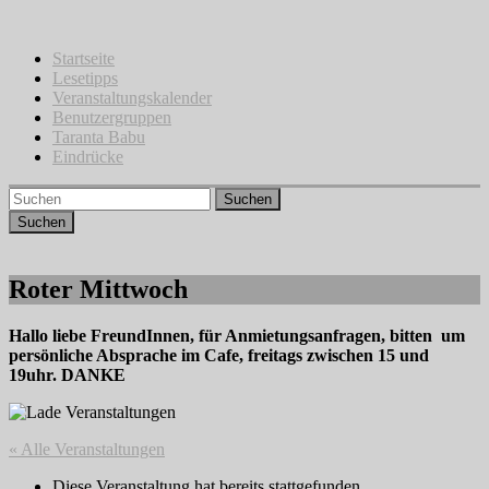
Zum
Inhalt
springen
Startseite
Lesetipps
Veranstaltungskalender
Benutzergruppen
Taranta Babu
Eindrücke
Suchen
Roter Mittwoch
Hallo liebe FreundInnen, für Anmietungsanfragen, bitten um
persönliche Absprache im Cafe, freitags zwischen 15 und
19uhr. DANKE
« Alle Veranstaltungen
Diese Veranstaltung hat bereits stattgefunden.