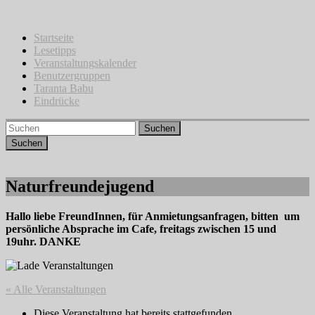
Zum
Inhalt
springen
Startseite
Lesetipps
Veranstaltungskalender
Benutzergruppen
Taranta Babu
Eindrücke
Suchen
Naturfreundejugend
Hallo liebe FreundInnen, für Anmietungsanfragen, bitten um
persönliche Absprache im Cafe, freitags zwischen 15 und
19uhr. DANKE
« Alle Veranstaltungen
Diese Veranstaltung hat bereits stattgefunden.