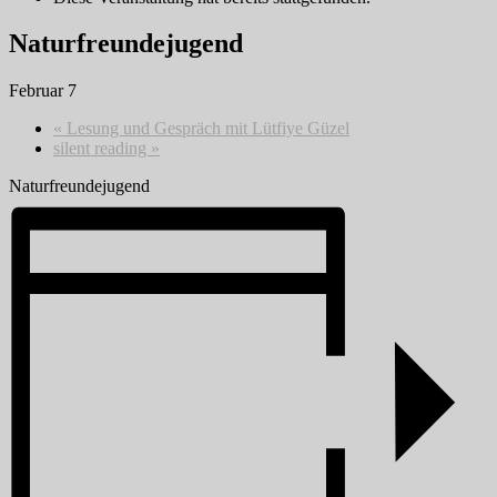
Naturfreundejugend
Februar 7
«
Lesung und Gespräch mit Lütfiye Güzel
silent reading
»
Naturfreundejugend