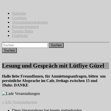
Zum
Inhalt
springen
Startseite
Lesetipps
Veranstaltungskalender
Benutzergruppen
Taranta Babu
Eindrücke
Suchen
Lesung und Gespräch mit Lütfiye Güzel
Hallo liebe FreundInnen, für Anmietungsanfragen, bitten um
persönliche Absprache im Cafe, freitags zwischen 15 und
19uhr. DANKE
« Alle Veranstaltungen
Diese Veranstaltung hat bereits stattgefunden.