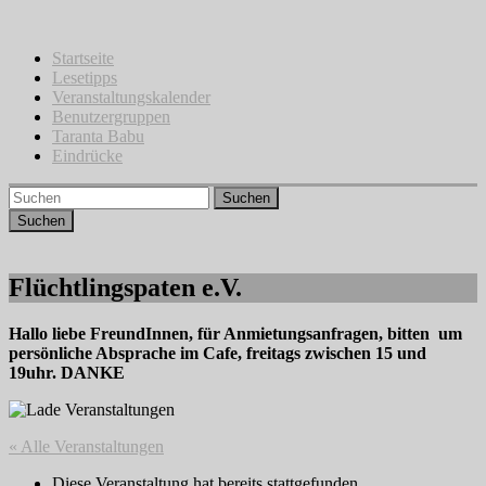
Zum
Inhalt
springen
Startseite
Lesetipps
Veranstaltungskalender
Benutzergruppen
Taranta Babu
Eindrücke
Suchen
Flüchtlingspaten e.V.
Hallo liebe FreundInnen, für Anmietungsanfragen, bitten um
persönliche Absprache im Cafe, freitags zwischen 15 und
19uhr. DANKE
« Alle Veranstaltungen
Diese Veranstaltung hat bereits stattgefunden.