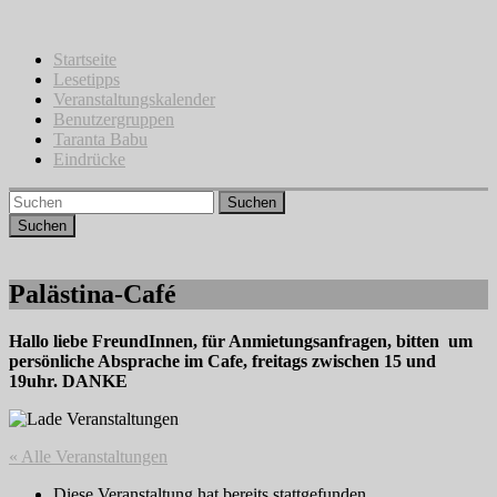
Zum
Inhalt
springen
Startseite
Lesetipps
Veranstaltungskalender
Benutzergruppen
Taranta Babu
Eindrücke
Suchen
Palästina-Café
Hallo liebe FreundInnen, für Anmietungsanfragen, bitten um
persönliche Absprache im Cafe, freitags zwischen 15 und
19uhr. DANKE
« Alle Veranstaltungen
Diese Veranstaltung hat bereits stattgefunden.