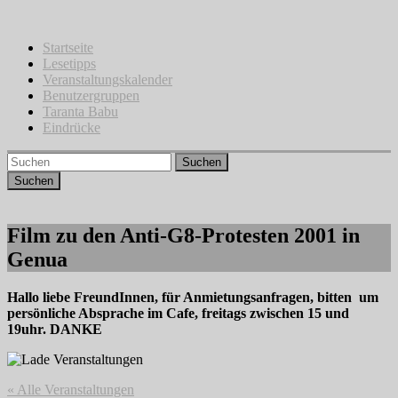
Zum
Inhalt
springen
Startseite
Lesetipps
Veranstaltungskalender
Benutzergruppen
Taranta Babu
Eindrücke
Suchen
Film zu den Anti-G8-Protesten 2001 in
Genua
Hallo liebe FreundInnen, für Anmietungsanfragen, bitten um
persönliche Absprache im Cafe, freitags zwischen 15 und
19uhr. DANKE
« Alle Veranstaltungen