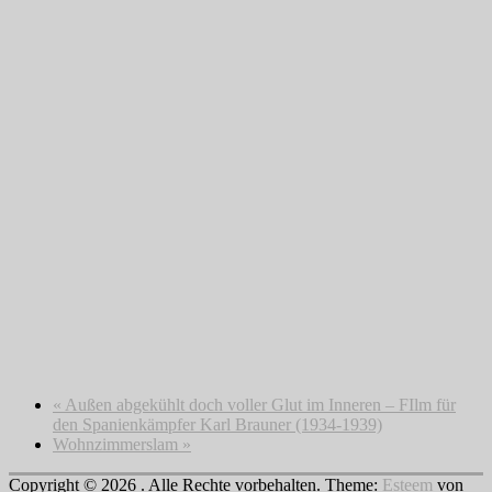
«
Außen abgekühlt doch voller Glut im Inneren – FIlm für
den Spanienkämpfer Karl Brauner (1934-1939)
Wohnzimmerslam
»
Copyright © 2026
. Alle Rechte vorbehalten. Theme:
Esteem
von