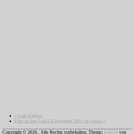
«
Cafe Kinhua
Film zu den Anti-G8-Protesten 2001 in Genua
»
Copyright © 2026
. Alle Rechte vorbehalten. Theme:
Esteem
von