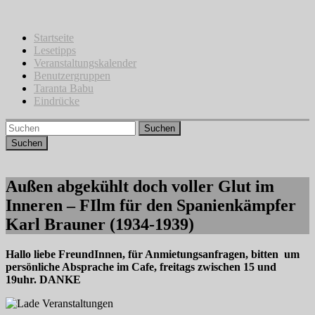
Zum
Inhalt
springen
Startseite
Lesetipps
Veranstaltungskalender
Benutzergruppen
Taranta Babu
Eindrücke
Suchen
Außen abgekühlt doch voller Glut im
Inneren – FIlm für den Spanienkämpfer
Karl Brauner (1934-1939)
Hallo liebe FreundInnen, für Anmietungsanfragen, bitten um
persönliche Absprache im Cafe, freitags zwischen 15 und
19uhr. DANKE