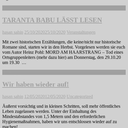
Weiterlesen
TARANTA BABU LÄSST LESEN
hasan sahin
25/10/2020
25/10/2020
Veranstaltungen
Mit zwei historischen Erzählungen, die keine/nicht nur historische
Romane sind, starten wir in den Herbst. Vorgelesen werden sie euch
vom Autor Heinz Pohl: MORD AM HAARSTRANG – Tod eines
Ortsgruppenleiters (mehr dazu hier) am Donnerstag, den 29.10.20
um 19.30 …
Weiterlesen
Wir haben wieder auf!
hasan sahin
12/05/2020
12/05/2020
Uncategorized
Äußerst vorsichtig und in kleinen Schritten, soll mehr öffentliches
Leben zugelassen werden. Unter der Einhaltung des
Mindestabstandes von 1,5 Metern und den erforderlichen
Hygienemaßnahmen, haben wir uns entschlossen wieder auf zu
machen!