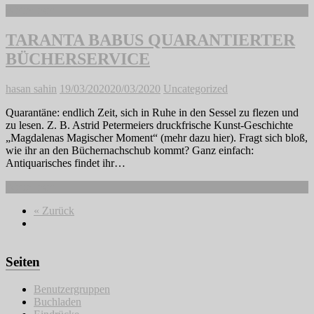
Weiterlesen
TARANTA BABUS QUARANTIERTER
BÜCHERSERVICE
hasan sahin
19/03/2020
20/03/2020
Uncategorized
Quarantäne: endlich Zeit, sich in Ruhe in den Sessel zu flezen und
zu lesen. Z. B. Astrid Petermeiers druckfrische Kunst-Geschichte
„Magdalenas Magischer Moment“ (mehr dazu hier). Fragt sich bloß,
wie ihr an den Büchernachschub kommt? Ganz einfach:
Antiquarisches findet ihr…
Weiterlesen
« Zurück
Seiten
Benutzergruppen
Buchladen