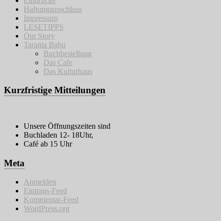
Eindrücke
Haftungausschluss
Impressum
LESETIPPS
Our Story
Taranta Babu
Buchbestellung
Das Cafe
Das Kulturhaus
Kurzfristige Mitteilungen
Unsere Öffnungszeiten sind
Buchladen 12- 18Uhr,
Café ab 15 Uhr
Meta
Anmelden
Eintrags-Feed
Kommentar-Feed
WordPress.org