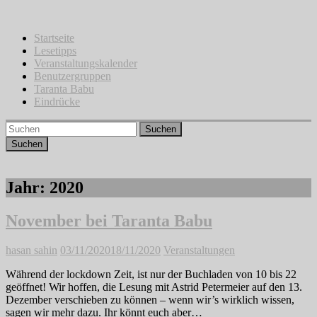
Zum
Inhalt
springen
Startseite
Lesetipps
Veranstaltungskalender
Benutzergruppen
Taranta Babu
Eindrücke
Suchen
Jahr:
2020
November bei Taranta Babu
hasan sahin
03/11/2020
18/11/2020
Veranstaltungen
Während der lockdown Zeit, ist nur der Buchladen von 10 bis 22
geöffnet! Wir hoffen, die Lesung mit Astrid Petermeier auf den 13.
Dezember verschieben zu können – wenn wir’s wirklich wissen,
sagen wir mehr dazu. Ihr könnt euch aber…