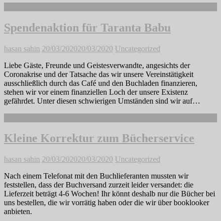
Weiterlesen
Spendenaktion für Taranta Babu
hasan sahin
20/03/2020
20/03/2020
Uncategorized
Liebe Gäste, Freunde und Geistesverwandte, angesichts der
Coronakrise und der Tatsache das wir unsere Vereinstätigkeit
ausschließlich durch das Café und den Buchladen finanzieren,
stehen wir vor einem finanziellen Loch der unsere Existenz
gefährdet. Unter diesen schwierigen Umständen sind wir auf…
Weiterlesen
Kleine Korrektur zum Bücherservice
hasan sahin
20/03/2020
20/03/2020
Uncategorized
Nach einem Telefonat mit den Buchlieferanten mussten wir
feststellen, dass der Buchversand zurzeit leider versandet: die
Lieferzeit beträgt 4-6 Wochen! Ihr könnt deshalb nur die Bücher bei
uns bestellen, die wir vorrätig haben oder die wir über booklooker
anbieten.