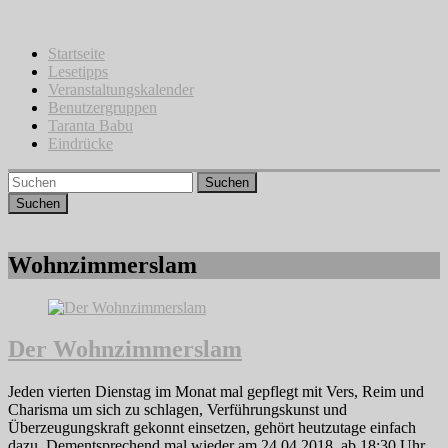
Zum
Inhalt
springen
Startseite
Lesetipps
Veranstaltungskalender
Benutzergruppen
Taranta Babu
Eindrücke
Suchen
Wohnzimmerslam
Der Wohnzimmerslam
Jeden vierten Dienstag im Monat mal gepflegt mit Vers, Reim und
Charisma um sich zu schlagen, Verführungskunst und
Überzeugungskraft gekonnt einsetzen, gehört heutzutage einfach
dazu. Dementsprechend mal wieder am 24.04.2018, ab 18:30 Uhr