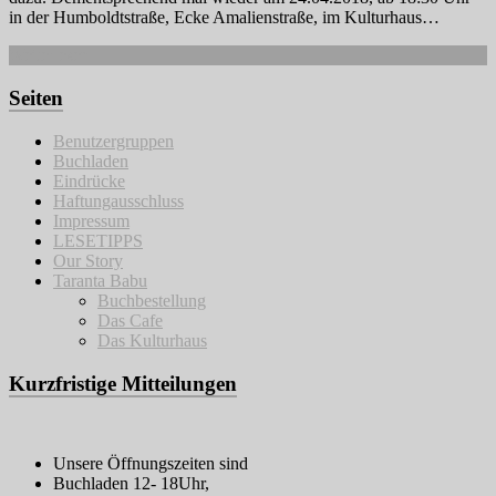
in der Humboldtstraße, Ecke Amalienstraße, im Kulturhaus…
Weiterlesen
Seiten
Benutzergruppen
Buchladen
Eindrücke
Haftungausschluss
Impressum
LESETIPPS
Our Story
Taranta Babu
Buchbestellung
Das Cafe
Das Kulturhaus
Kurzfristige Mitteilungen
Unsere Öffnungszeiten sind
Buchladen 12- 18Uhr,