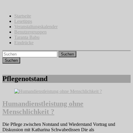
Zum
Inhalt
springen
Startseite
Lesetipps
Veranstaltungskalender
Benutzergruppen
Taranta Babu
Eindrücke
Suchen
Pflegenotstand
Humandienstleistung ohne
Menschlichkeit ?
Die Pflege zwischen Notstand und Wiederstand Vortrag und
Diskussion mit Katharina Schwabedissen Die als