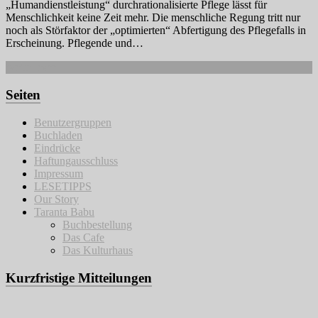
„Humandienstleistung“ durchrationalisierte Pflege lässt für
Menschlichkeit keine Zeit mehr. Die menschliche Regung tritt nur
noch als Störfaktor der „optimierten“ Abfertigung des Pflegefalls in
Erscheinung. Pflegende und…
Weiterlesen
Seiten
Benutzergruppen
Buchladen
Eindrücke
Haftungausschluss
Impressum
LESETIPPS
Our Story
Taranta Babu
Buchbestellung
Das Cafe
Das Kulturhaus
Kurzfristige Mitteilungen