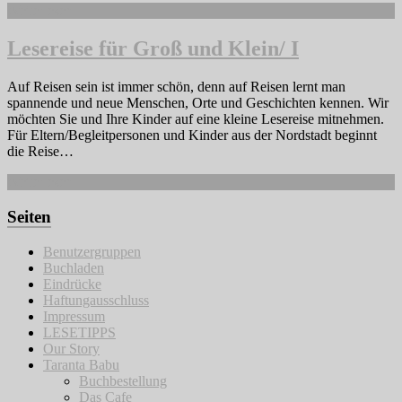
Weiterlesen
Lesereise für Groß und Klein/ I
Auf Reisen sein ist immer schön, denn auf Reisen lernt man
spannende und neue Menschen, Orte und Geschichten kennen. Wir
möchten Sie und Ihre Kinder auf eine kleine Lesereise mitnehmen.
Für Eltern/Begleitpersonen und Kinder aus der Nordstadt beginnt
die Reise…
Weiterlesen
Seiten
Benutzergruppen
Buchladen
Eindrücke
Haftungausschluss
Impressum
LESETIPPS
Our Story
Taranta Babu
Buchbestellung
Das Cafe