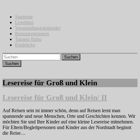
Zum
Inhalt
springen
Startseite
Lesetipps
Veranstaltungskalender
Benutzergruppen
Taranta Babu
Eindrücke
Suchen
Lesereise für Groß und Klein
Lesereise für Groß und Klein/ II
Auf Reisen sein ist immer schön, denn auf Reisen lernt man
spannende und neue Menschen, Orte und Geschichten kennen. Wir
möchten Sie und Ihre Kinder auf eine kleine Lesereise mitnehmen.
Für Eltern/Begleitpersonen und Kinder aus der Nordstadt beginnt
die Reise…