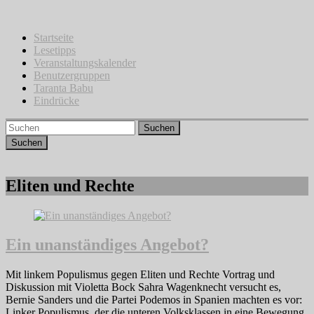
Zum
Inhalt
springen
Startseite
Lesetipps
Veranstaltungskalender
Benutzergruppen
Taranta Babu
Eindrücke
Suchen
Eliten und Rechte
Ein unanständiges Angebot?
Mit linkem Populismus gegen Eliten und Rechte Vortrag und
Diskussion mit Violetta Bock Sahra Wagenknecht versucht es,
Bernie Sanders und die Partei Podemos in Spanien machten es vor:
Linker Populismus, der die unteren Volksklassen in eine Bewegung