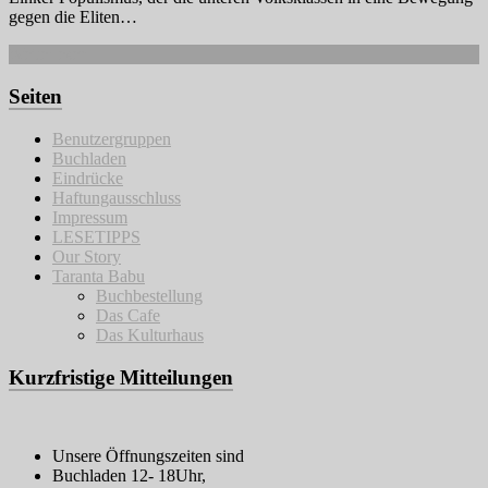
gegen die Eliten…
Weiterlesen
Seiten
Benutzergruppen
Buchladen
Eindrücke
Haftungausschluss
Impressum
LESETIPPS
Our Story
Taranta Babu
Buchbestellung
Das Cafe
Das Kulturhaus
Kurzfristige Mitteilungen
Unsere Öffnungszeiten sind
Buchladen 12- 18Uhr,