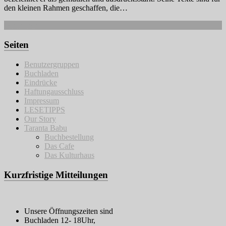
den kleinen Rahmen geschaffen, die…
Weiterlesen
Seiten
Benutzergruppen
Buchladen
Eindrücke
Haftungausschluss
Impressum
LESETIPPS
Our Story
Taranta Babu
Buchbestellung
Das Cafe
Das Kulturhaus
Kurzfristige Mitteilungen
Unsere Öffnungszeiten sind
Buchladen 12- 18Uhr,