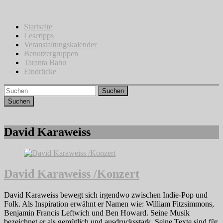
Zum
Inhalt
springen
Startseite
Lesetipps
Veranstaltungskalender
Benutzergruppen
Taranta Babu
Eindrücke
Suchen
David Karaweiss
David Karaweiss /Konzert
David Karaweiss bewegt sich irgendwo zwischen Indie-Pop und
Folk. Als Inspiration erwähnt er Namen wie: William Fitzsimmons,
Benjamin Francis Leftwich und Ben Howard. Seine Musik
bezeichnet er als gemütlich und ausdrucksstark. Seine Texte sind für