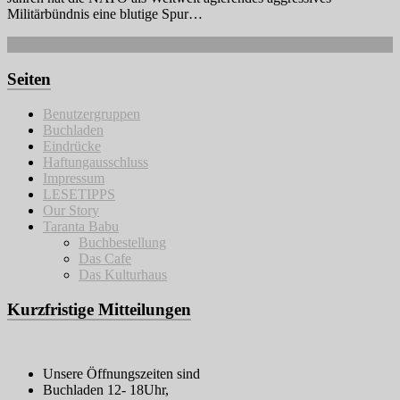
Militärbündnis eine blutige Spur…
Weiterlesen
Seiten
Benutzergruppen
Buchladen
Eindrücke
Haftungausschluss
Impressum
LESETIPPS
Our Story
Taranta Babu
Buchbestellung
Das Cafe
Das Kulturhaus
Kurzfristige Mitteilungen
Unsere Öffnungszeiten sind
Buchladen 12- 18Uhr,