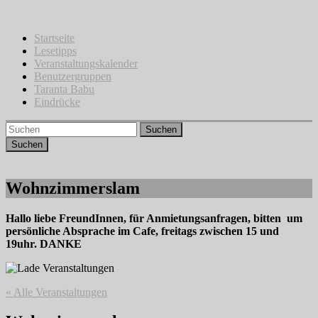
Zum
Inhalt
springen
Startseite
Lesetipps
Veranstaltungskalender
Benutzergruppen
Taranta Babu
Eindrücke
Suchen
Wohnzimmerslam
Hallo liebe FreundInnen, für Anmietungsanfragen, bitten um
persönliche Absprache im Cafe, freitags zwischen 15 und
19uhr. DANKE
« Alle Veranstaltungen