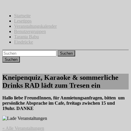
Zum
Inhalt
springen
Startseite
Lesetipps
Veranstaltungskalender
Benutzergruppen
Taranta Babu
Eindrücke
Suchen
Kneipenquiz, Karaoke & sommerliche
Drinks RAD lädt zum Tresen ein
Hallo liebe FreundInnen, für Anmietungsanfragen, bitten um
persönliche Absprache im Cafe, freitags zwischen 15 und
19uhr. DANKE
« Alle Veranstaltungen