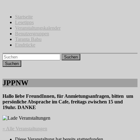
Zum
Inhalt
springen
Startseite
Lesetipps
Veranstaltungskalender
Benutzergruppen
Taranta Babu
Eindrücke
Suchen
JPPNW
Hallo liebe FreundInnen, für Anmietungsanfragen, bitten um
persönliche Absprache im Cafe, freitags zwischen 15 und
19uhr. DANKE
« Alle Veranstaltungen
Diese Veranstaltung hat bereits stattgefunden.