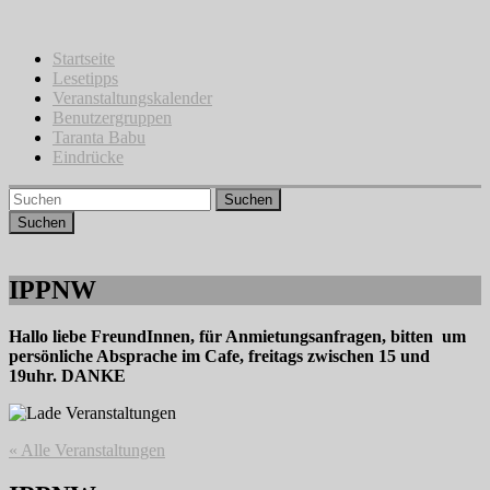
Zum
Inhalt
springen
Startseite
Lesetipps
Veranstaltungskalender
Benutzergruppen
Taranta Babu
Eindrücke
Suchen
IPPNW
Hallo liebe FreundInnen, für Anmietungsanfragen, bitten um
persönliche Absprache im Cafe, freitags zwischen 15 und
19uhr. DANKE
« Alle Veranstaltungen