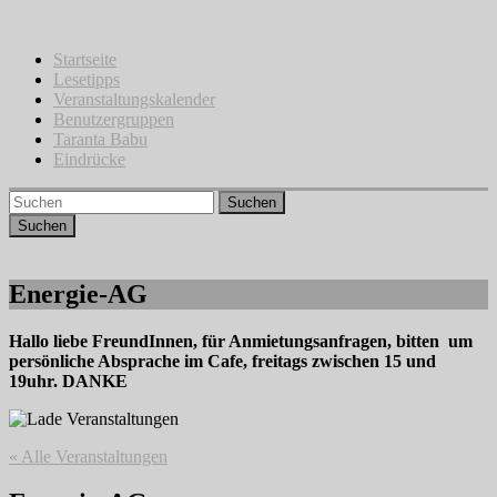
Zum
Inhalt
springen
Startseite
Lesetipps
Veranstaltungskalender
Benutzergruppen
Taranta Babu
Eindrücke
Suchen
Energie-AG
Hallo liebe FreundInnen, für Anmietungsanfragen, bitten um
persönliche Absprache im Cafe, freitags zwischen 15 und
19uhr. DANKE
« Alle Veranstaltungen