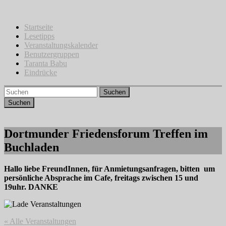
Zum
Inhalt
springen
Startseite
Lesetipps
Veranstaltungskalender
Benutzergruppen
Taranta Babu
Eindrücke
Suchen
Dortmunder Friedensforum Treffen im
Buchladen
Hallo liebe FreundInnen, für Anmietungsanfragen, bitten um
persönliche Absprache im Cafe, freitags zwischen 15 und
19uhr. DANKE
« Alle Veranstaltungen