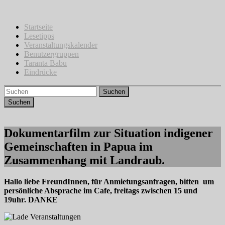
Zum
Inhalt
springen
Startseite
Lesetipps
Veranstaltungskalender
Benutzergruppen
Taranta Babu
Eindrücke
Suchen
Dokumentarfilm zur Situation indigener
Gemeinschaften in Papua im
Zusammenhang mit Landraub.
Hallo liebe FreundInnen, für Anmietungsanfragen, bitten um
persönliche Absprache im Cafe, freitags zwischen 15 und
19uhr. DANKE