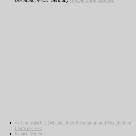
Dortmund
,
44137
Germany
Google Karte anzeigen
«
( feminstische) Debatten über Prostitution und Sexarbeit im
Laufe der Zeit
Schach Verein
»