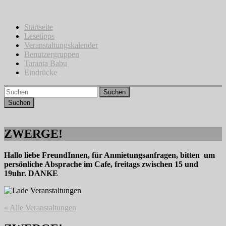
Zum
Inhalt
springen
Startseite
Lesetipps
Veranstaltungskalender
Benutzergruppen
Taranta Babu
Eindrücke
Suchen
ZWERGE!
Hallo liebe FreundInnen, für Anmietungsanfragen, bitten um
persönliche Absprache im Cafe, freitags zwischen 15 und
19uhr. DANKE
« Alle Veranstaltungen