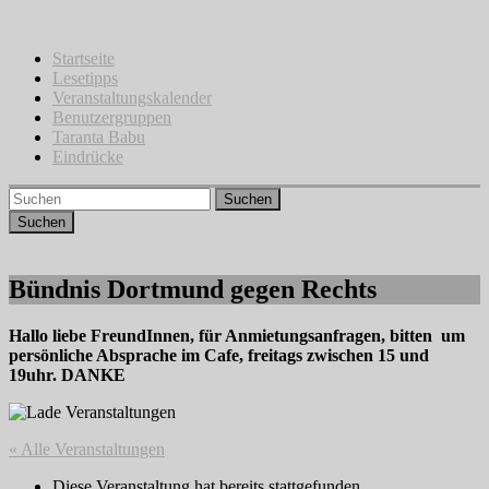
Zum
Inhalt
springen
Startseite
Lesetipps
Veranstaltungskalender
Benutzergruppen
Taranta Babu
Eindrücke
Suchen
Bündnis Dortmund gegen Rechts
Hallo liebe FreundInnen, für Anmietungsanfragen, bitten um
persönliche Absprache im Cafe, freitags zwischen 15 und
19uhr. DANKE
« Alle Veranstaltungen
Diese Veranstaltung hat bereits stattgefunden.