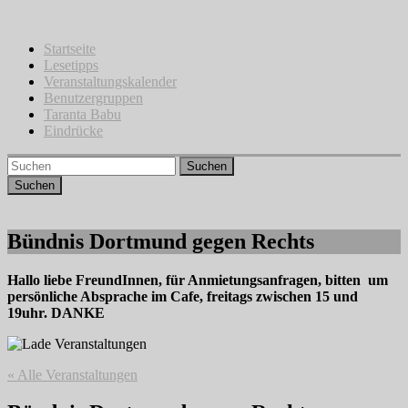
Zum
Inhalt
springen
Startseite
Lesetipps
Veranstaltungskalender
Benutzergruppen
Taranta Babu
Eindrücke
Suchen
Bündnis Dortmund gegen Rechts
Hallo liebe FreundInnen, für Anmietungsanfragen, bitten um
persönliche Absprache im Cafe, freitags zwischen 15 und
19uhr. DANKE
« Alle Veranstaltungen