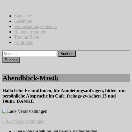
Zum
Inhalt
springen
Startseite
Lesetipps
Veranstaltungskalender
Benutzergruppen
Taranta Babu
Eindrücke
Suchen
Abendblick-Musik
Hallo liebe FreundInnen, für Anmietungsanfragen, bitten um
persönliche Absprache im Cafe, freitags zwischen 15 und
19uhr. DANKE
« Alle Veranstaltungen
Diese Veranstaltung hat bereits stattgefunden.