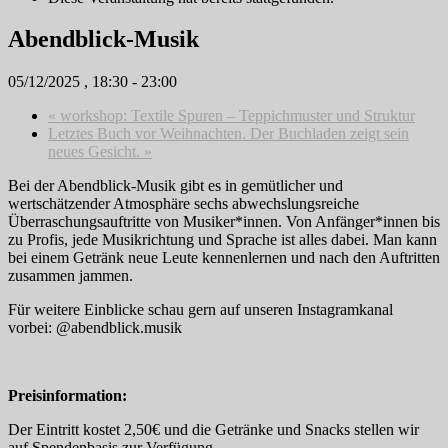
Abendblick-Musik
05/12/2025 , 18:30
-
23:00
«
workshop: Textile Spuren – Teppichmuster und Struktur
Letztes Buch vor Weihnachten. Der Buchladen zeigt sein
neues Gesicht.
»
Bei der Abendblick-Musik gibt es in gemütlicher und
wertschätzender Atmosphäre sechs abwechslungsreiche
Überraschungsauftritte von Musiker*innen. Von Anfänger*innen bis
zu Profis, jede Musikrichtung und Sprache ist alles dabei. Man kann
bei einem Getränk neue Leute kennenlernen und nach den Auftritten
zusammen jammen.
Für weitere Einblicke schau gern auf unseren Instagramkanal
vorbei: @abendblick.musik
Preisinformation:
Der Eintritt kostet 2,50€ und die Getränke und Snacks stellen wir
auf Spendenbasis zur Verfügung.