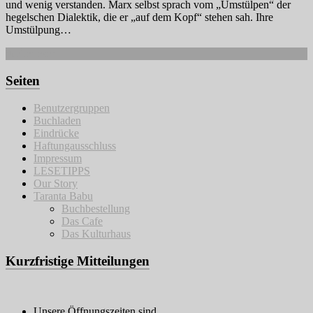
und wenig verstanden. Marx selbst sprach vom „Umstülpen“ der
hegelschen Dialektik, die er „auf dem Kopf“ stehen sah. Ihre
Umstülpung…
Weiterlesen
Seiten
Benutzergruppen
Buchladen
Eindrücke
Haftungausschluss
Impressum
LESETIPPS
Our Story
Taranta Babu
Buchbestellung
Das Cafe
Das Kulturhaus
Kurzfristige Mitteilungen
Unsere Öffnungszeiten sind