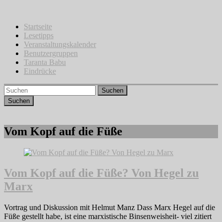
Zum
Inhalt
springen
Startseite
Lesetipps
Veranstaltungskalender
Benutzergruppen
Taranta Babu
Eindrücke
Suchen
Vom Kopf auf die Füße
Vom Kopf auf die Füße? Von Hegel zu
Marx
Vortrag und Diskussion mit Helmut Manz Dass Marx Hegel auf die
Füße gestellt habe, ist eine marxistische Binsenweisheit- viel zitiert