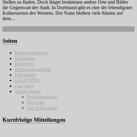
Stellen zu finden. Doch längst bestimmen andere Orte und Bilder
die Gegenwart der Stadt. In Dortmund gibt es eine der lebendigsten
Kulturszenen des Westens. Der Natur bleiben viele Räume auf
dem…
Weiterlesen
Seiten
Benutzergruppen
Buchladen
Eindrücke
Haftungausschluss
Impressum
LESETIPPS
Our Story
Taranta Babu
Buchbestellung
Das Cafe
Das Kulturhaus
Kurzfristige Mitteilungen