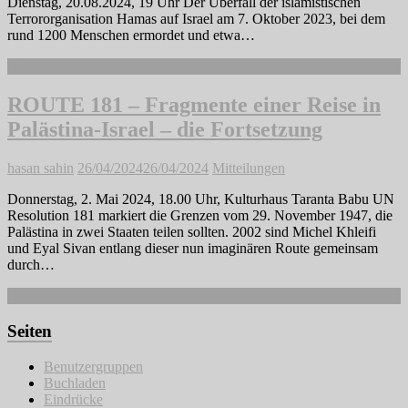
Dienstag, 20.08.2024, 19 Uhr Der Überfall der islamistischen
Terrororganisation Hamas auf Israel am 7. Oktober 2023, bei dem
rund 1200 Menschen ermordet und etwa…
Weiterlesen
ROUTE 181 – Fragmente einer Reise in
Palästina-Israel – die Fortsetzung
hasan sahin
26/04/2024
26/04/2024
Mitteilungen
Donnerstag, 2. Mai 2024, 18.00 Uhr, Kulturhaus Taranta Babu UN
Resolution 181 markiert die Grenzen vom 29. November 1947, die
Palästina in zwei Staaten teilen sollten. 2002 sind Michel Khleifi
und Eyal Sivan entlang dieser nun imaginären Route gemeinsam
durch…
Weiterlesen
Seiten
Benutzergruppen
Buchladen
Eindrücke