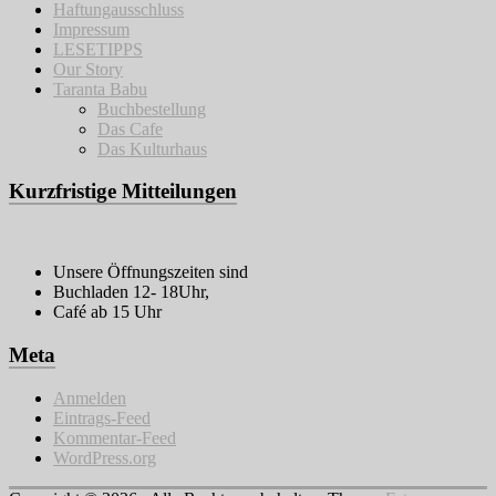
Haftungausschluss
Impressum
LESETIPPS
Our Story
Taranta Babu
Buchbestellung
Das Cafe
Das Kulturhaus
Kurzfristige Mitteilungen
Unsere Öffnungszeiten sind
Buchladen 12- 18Uhr,
Café ab 15 Uhr
Meta
Anmelden
Eintrags-Feed
Kommentar-Feed
WordPress.org