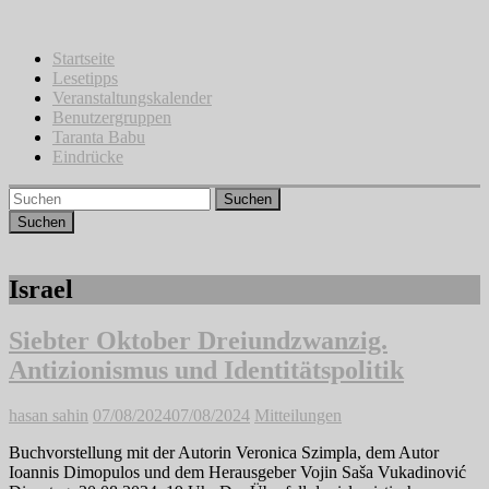
Zum
Inhalt
springen
Startseite
Lesetipps
Veranstaltungskalender
Benutzergruppen
Taranta Babu
Eindrücke
Suchen
Israel
Siebter Oktober Dreiundzwanzig.
Antizionismus und Identitätspolitik
hasan sahin
07/08/2024
07/08/2024
Mitteilungen
Buchvorstellung mit der Autorin Veronica Szimpla, dem Autor
Ioannis Dimopulos und dem Herausgeber Vojin Saša Vukadinović