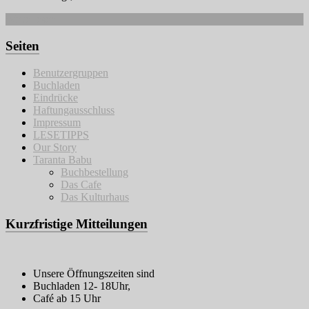
Weiterlesen
Seiten
Benutzergruppen
Buchladen
Eindrücke
Haftungausschluss
Impressum
LESETIPPS
Our Story
Taranta Babu
Buchbestellung
Das Cafe
Das Kulturhaus
Kurzfristige Mitteilungen
Unsere Öffnungszeiten sind
Buchladen 12- 18Uhr,
Café ab 15 Uhr