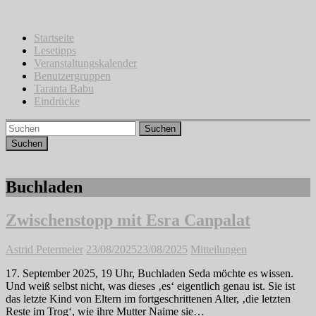
Zum
Inhalt
springen
Startseite
Lesetipps
Veranstaltungskalender
Benutzergruppen
Taranta Babu
Eindrücke
Suchen
Buchladen
Zwischenstopp mit Esra Canpalat
Astrid Petermeier
23/08/2025
23/08/2025
Mitteilungen
17. September 2025, 19 Uhr, Buchladen Seda möchte es wissen.
Und weiß selbst nicht, was dieses ‚es‘ eigentlich genau ist. Sie ist
das letzte Kind von Eltern im fortgeschrittenen Alter, ‚die letzten
Reste im Trog‘, wie ihre Mutter Naime sie…