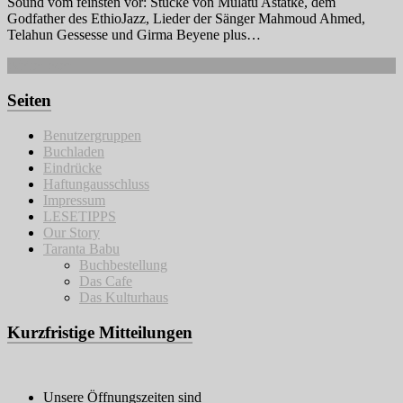
Sound vom feinsten vor: Stücke von Mulatu Astatke, dem
Godfather des EthioJazz, Lieder der Sänger Mahmoud Ahmed,
Telahun Gessesse und Girma Beyene plus…
Weiterlesen
Seiten
Benutzergruppen
Buchladen
Eindrücke
Haftungausschluss
Impressum
LESETIPPS
Our Story
Taranta Babu
Buchbestellung
Das Cafe
Das Kulturhaus
Kurzfristige Mitteilungen
Unsere Öffnungszeiten sind