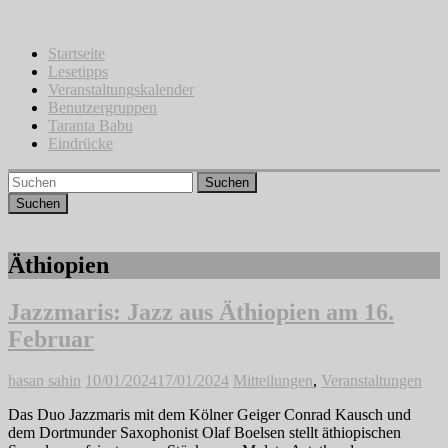
Zum
Inhalt
springen
Startseite
Lesetipps
Veranstaltungskalender
Benutzergruppen
Taranta Babu
Eindrücke
Suchen
Äthiopien
Jazzmaris: Jazz aus Äthiopien am 16.
Februar
hasan sahin
10/01/2024
17/01/2024
Mitteilungen
,
Veranstaltungen
Das Duo Jazzmaris mit dem Kölner Geiger Conrad Kausch und
dem Dortmunder Saxophonist Olaf Boelsen stellt äthiopischen