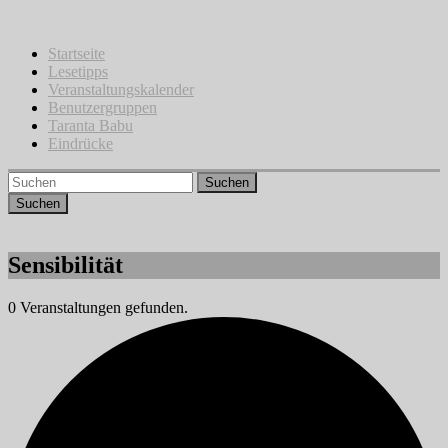
Zum
Inhalt
springen
Startseite
Lesetipps
Veranstaltungskalender
Benutzergruppen
Taranta Babu
Eindrücke
Suchen
Sensibilität
0 Veranstaltungen gefunden.