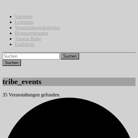
Zum
Inhalt
springen
Startseite
Lesetipps
Veranstaltungskalender
Benutzergruppen
Taranta Babu
Eindrücke
Suchen
tribe_events
35 Veranstaltungen gefunden.