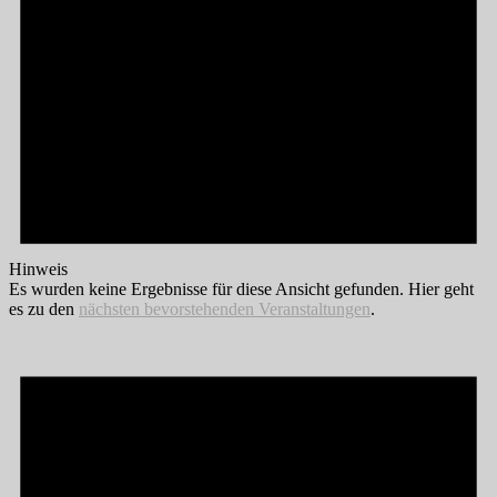
Hinweis
Es wurden keine Ergebnisse für diese Ansicht gefunden. Hier geht
es zu den
nächsten bevorstehenden Veranstaltungen
.